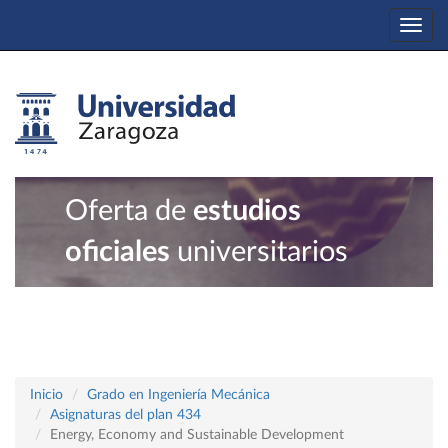
Togg
navi
Oferta de
estudios
oficiales
universitarios
Inicio
Grado en Ingeniería Mecánica
Asignaturas del plan 434
Energy, Economy and Sustainable Development