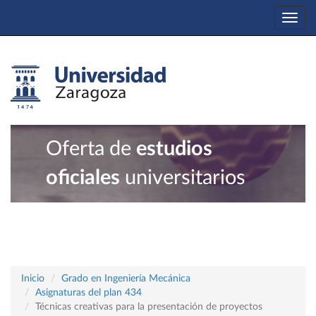
Togg
navi
Oferta de
estudios
oficiales
universitarios
Inicio
Grado en Ingeniería Mecánica
Asignaturas del plan 434
Técnicas creativas para la presentación de proyectos