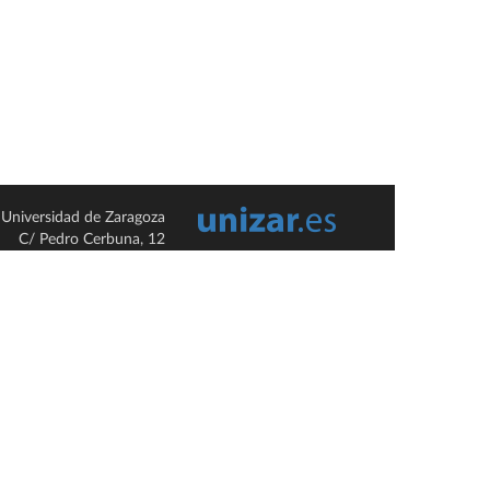
Universidad de Zaragoza
C/ Pedro Cerbuna, 12
ES-50009 Zaragoza
España / Spain
Tel: +34 976761000
ciu@unizar.es
Q-5018001-G
so legal
|
Condiciones generales de uso
|
Política de privacidad