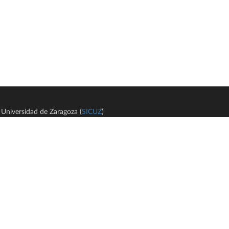
Universidad de Zaragoza (
SICUZ
)
Avi