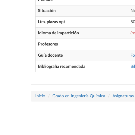
Situación
No
Lím. plazas opt
5
Idioma de impartición
(n
Profesores
Guía docente
Fo
Bibliografía recomendada
Bi
Inicio
Grado en Ingeniería Química
Asignaturas