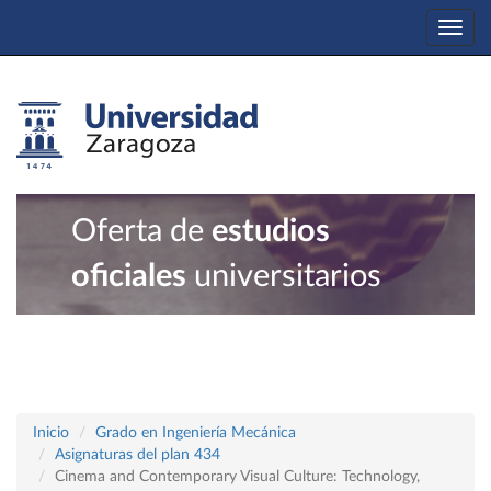
Togg
navi
Oferta de
estudios
oficiales
universitarios
Inicio
Grado en Ingeniería Mecánica
Asignaturas del plan 434
Cinema and Contemporary Visual Culture: Technology,