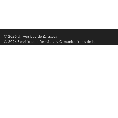
© 2026 Universidad de Zaragoza
© 2026 Servicio de Informática y Comunicaciones de la
Universidad de Zaragoza (
SICUZ
)
Universidad de Zaragoza
C/ Pedro Cerbuna, 12
ES-50009 Zaragoza
España / Spain
Tel: +34 976761000
ciu@unizar.es
Q-5018001-G
Servido por nodo: estudios