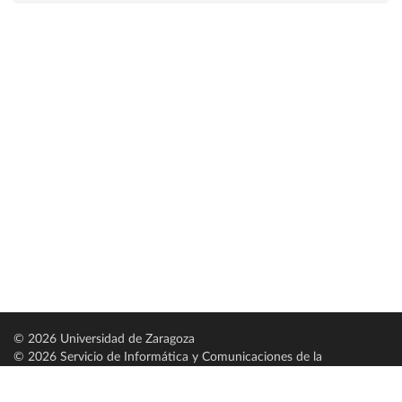
© 2026 Universidad de Zaragoza
© 2026 Servicio de Informática y Comunicaciones de la
Universidad de Zaragoza (
SICUZ
)
Universidad de Zaragoza