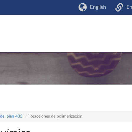
English
En
 del plan 435
Reacciones de polimerización