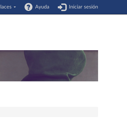
laces
Ayuda
Iniciar sesión