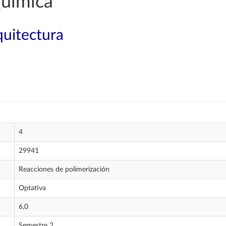
Química
quitectura
4
29941
Reacciones de polimerización
Optativa
6,0
Semestre 2