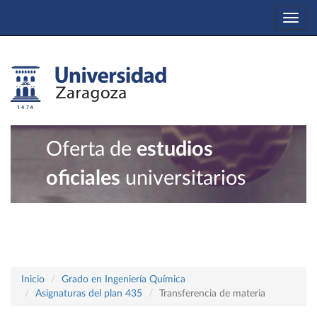
Togg
navi
Oferta de
estudios
oficiales
universitarios
Inicio
Grado en Ingeniería Química
Asignaturas del plan 435
Transferencia de materia