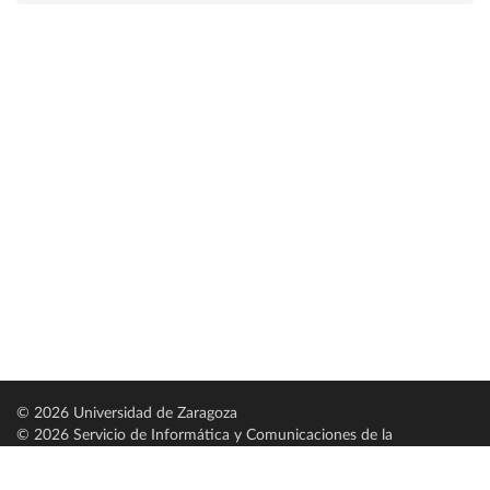
© 2026 Universidad de Zaragoza
© 2026 Servicio de Informática y Comunicaciones de la
Universidad de Zaragoza (
SICUZ
)
Universidad de Zaragoza