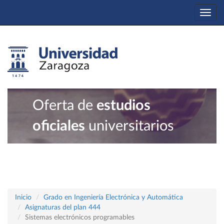
Togg
navi
Oferta de
estudios
oficiales
universitarios
Inicio
Grado en Ingeniería Electrónica y Automática
Asignaturas del plan 444
Sistemas electrónicos programables