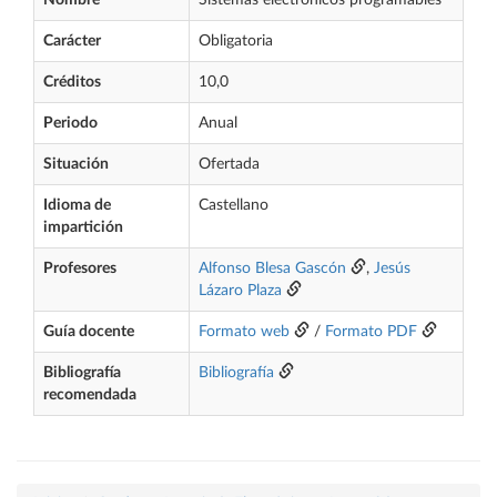
Nombre
Sistemas electrónicos programables
Carácter
Obligatoria
Créditos
10,0
Periodo
Anual
Situación
Ofertada
Idioma de
Castellano
impartición
Profesores
Alfonso Blesa Gascón
,
Jesús
Lázaro Plaza
Guía docente
Formato web
/
Formato PDF
Bibliografía
Bibliografía
recomendada