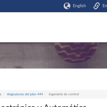
English
En
a
Asignaturas del plan 444
Ingeniería de control