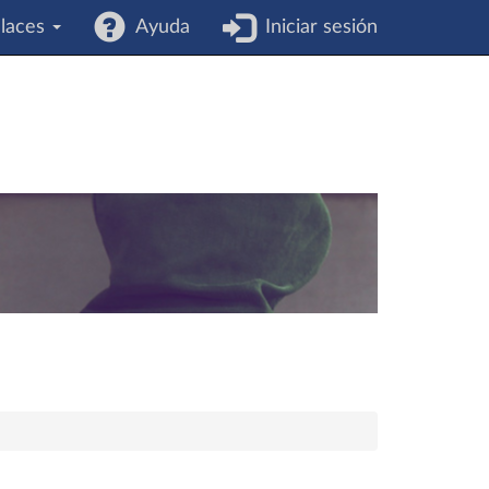
laces
Ayuda
Iniciar sesión