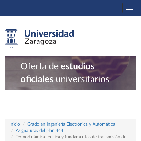
Togg
navi
Oferta de
estudios
oficiales
universitarios
Inicio
Grado en Ingeniería Electrónica y Automática
Asignaturas del plan 444
Termodinámica técnica y fundamentos de transmisión de