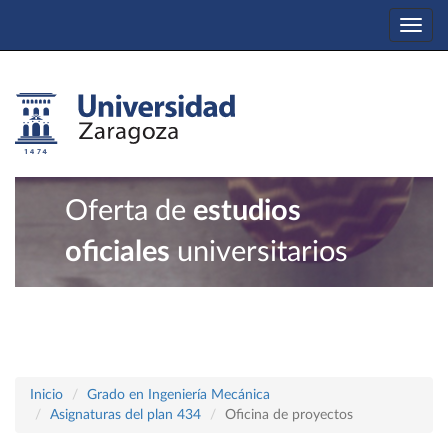
Togg
navi
Oferta de
estudios
oficiales
universitarios
Inicio
Grado en Ingeniería Mecánica
Asignaturas del plan 434
Oficina de proyectos