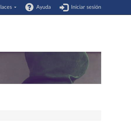
laces
Ayuda
Iniciar sesión