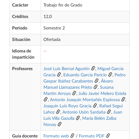
Carácter
Trabajo fin de Grado
Créditos
12,0
Periodo
Semestre 2
Situación
Ofertada
Idioma de
—
impartición
Profesores
José Luis Bernal Agustín
,
Miguel García
Gracia
,
Eduardo García Paricio
,
Pedro
Gaspar Ibáñez Carabantes
,
Álvaro
Manuel Llamazares Prieto
,
Susana
Martín Arroyo
,
Julio Javier Melero Estela
,
Antonio Joaquín Montañés Espinosa
,
Joaquín Luis Royo Gracia
,
Rafael Seguí
Lahoz
,
Antonio Usón Sardaña
,
Juan
Luis Villa Gazulla
,
María Belén Zalba
Nonay
Guía docente
Formato web
/
Formato PDF