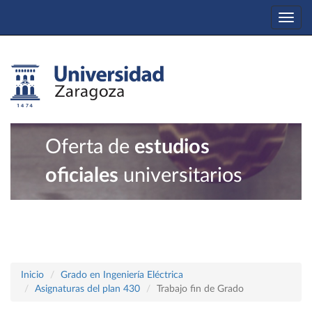
Togg
navi
Oferta de
estudios
oficiales
universitarios
Inicio
Grado en Ingeniería Eléctrica
Asignaturas del plan 430
Trabajo fin de Grado