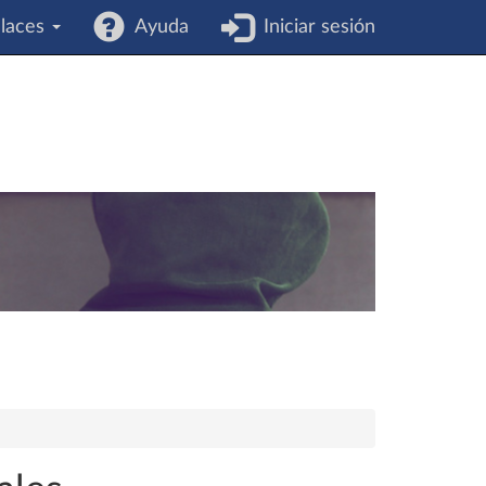
laces
Ayuda
Iniciar sesión