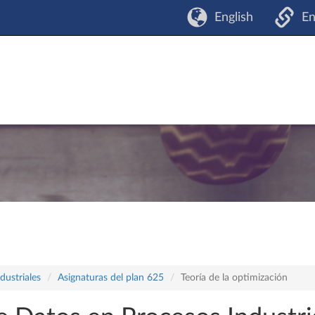
English
En
dustriales
Asignaturas del plan 625
Teoría de la optimización