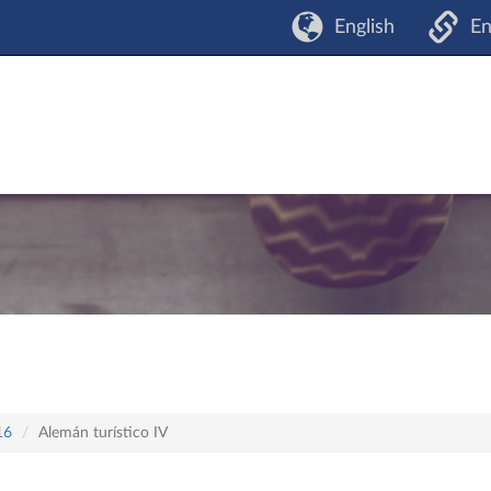
English
En
16
Alemán turístico IV