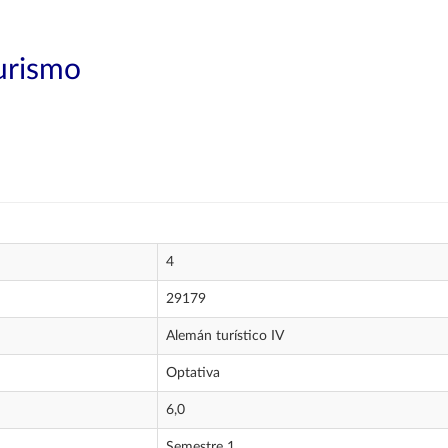
Turismo
4
29179
Alemán turístico IV
Optativa
6,0
Semestre 1