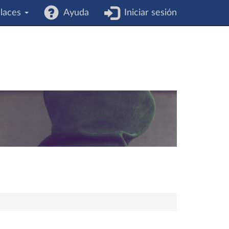
laces
Ayuda
Iniciar sesión