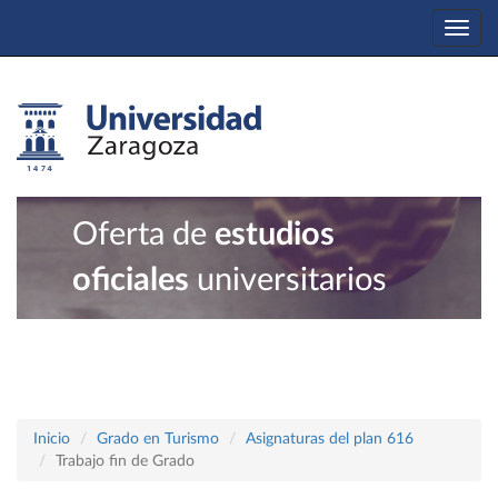
Togg
navi
Oferta de
estudios
oficiales
universitarios
Inicio
Grado en Turismo
Asignaturas del plan 616
Trabajo fin de Grado