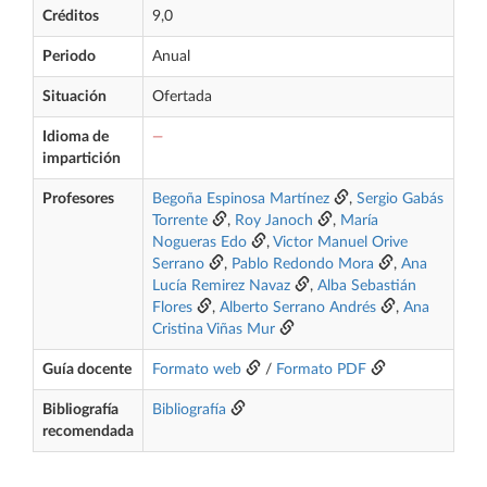
Créditos
9,0
Periodo
Anual
Situación
Ofertada
Idioma de
—
impartición
Profesores
Begoña Espinosa Martínez
,
Sergio Gabás
Torrente
,
Roy Janoch
,
María
Nogueras Edo
,
Victor Manuel Orive
Serrano
,
Pablo Redondo Mora
,
Ana
Lucía Remirez Navaz
,
Alba Sebastián
Flores
,
Alberto Serrano Andrés
,
Ana
Cristina Viñas Mur
Guía docente
Formato web
/
Formato PDF
Bibliografía
Bibliografía
recomendada