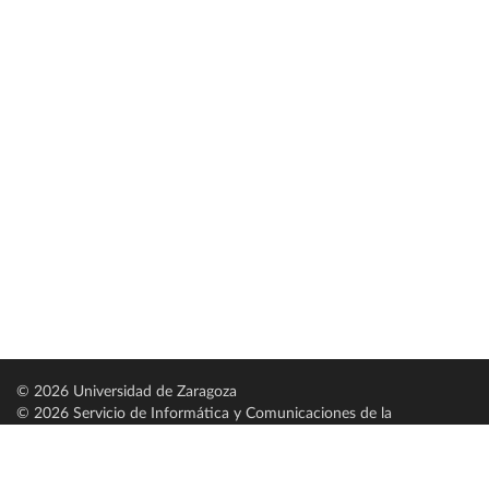
© 2026 Universidad de Zaragoza
© 2026 Servicio de Informática y Comunicaciones de la
Universidad de Zaragoza (
SICUZ
)
Universidad de Zaragoza
C/ Pedro Cerbuna, 12