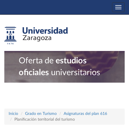
Togg
navi
Oferta de
estudios
oficiales
universitarios
Inicio
Grado en Turismo
Asignaturas del plan 616
Planificación territorial del turismo