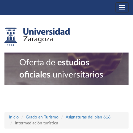
Togg
navi
Oferta de
estudios
oficiales
universitarios
Inicio
Grado en Turismo
Asignaturas del plan 616
Intermediación turística