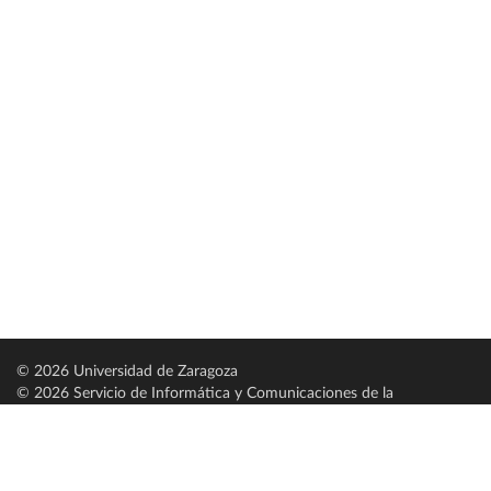
© 2026 Universidad de Zaragoza
© 2026 Servicio de Informática y Comunicaciones de la
Universidad de Zaragoza (
SICUZ
)
Universidad de Zaragoza
C/ Pedro Cerbuna, 12
ES-50009 Zaragoza