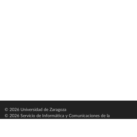
© 2026 Universidad de Zaragoza
© 2026 Servicio de Informática y Comunicaciones de la
Universidad de Zaragoza (
SICUZ
)
Universidad de Zaragoza
C/ Pedro Cerbuna, 12