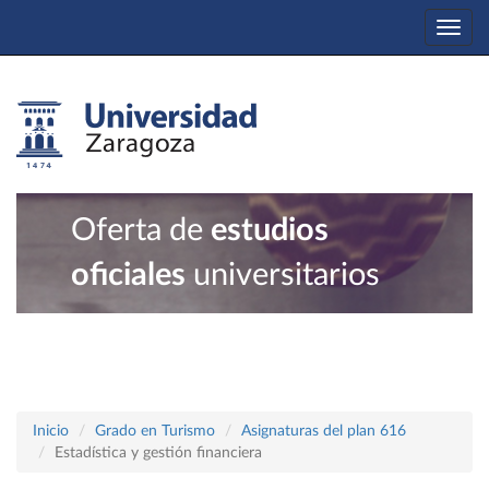
Togg
navi
Oferta de
estudios
oficiales
universitarios
Inicio
Grado en Turismo
Asignaturas del plan 616
Estadística y gestión financiera