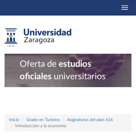
Togg
navi
Oferta de
estudios
oficiales
universitarios
Inicio
Grado en Turismo
Asignaturas del plan 616
Introducción a la economía