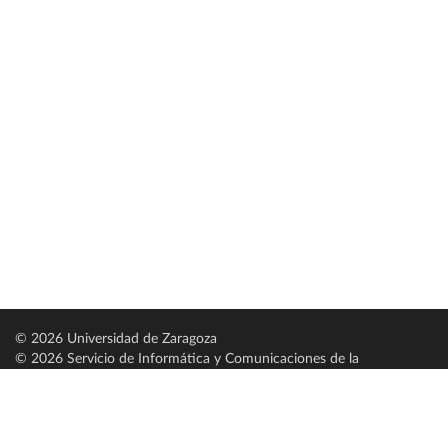
© 2026 Universidad de Zaragoza
© 2026 Servicio de Informática y Comunicaciones de la
Universidad de Zaragoza (
SICUZ
)
Universidad de Zaragoza
C/ Pedro Cerbuna, 12
ES-50009 Zaragoza