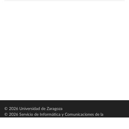
© 2026 Universidad de Zaragoza
© 2026 Servicio de Informática y Comunicaciones de la
Universidad de Zaragoza (
SICUZ
)
Universidad de Zaragoza