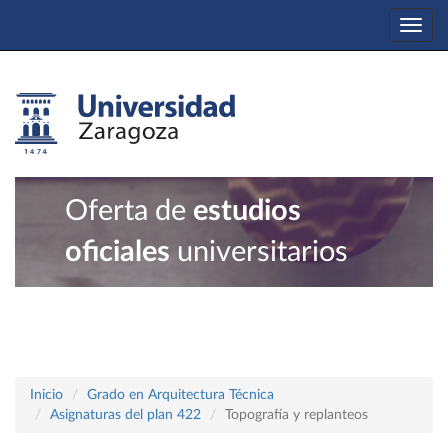
Togg
navi
Oferta de
estudios
oficiales
universitarios
Inicio
Grado en Arquitectura Técnica
Asignaturas del plan 422
Topografía y replanteos