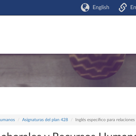
English
En
 Humanos
Asignaturas del plan 428
Inglés específico para relacione