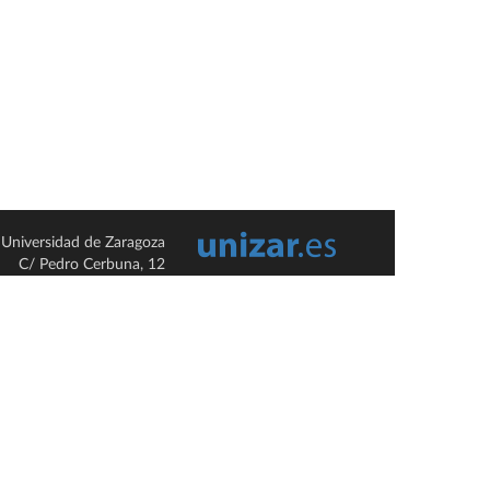
Universidad de Zaragoza
C/ Pedro Cerbuna, 12
ES-50009 Zaragoza
España / Spain
Tel: +34 976761000
ciu@unizar.es
Q-5018001-G