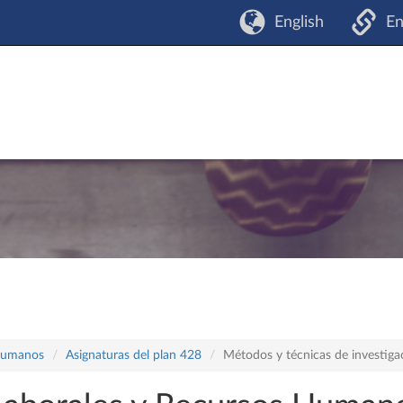
English
En
 Humanos
Asignaturas del plan 428
Métodos y técnicas de investigac