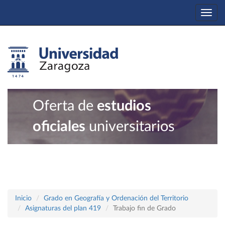
Togg
navi
Oferta de
estudios
oficiales
universitarios
Inicio
Grado en Geografía y Ordenación del Territorio
Asignaturas del plan 419
Trabajo fin de Grado