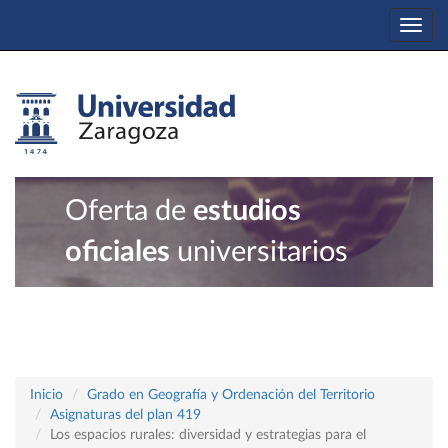
Togg
navi
Oferta de
estudios
oficiales
universitarios
Inicio
Grado en Geografía y Ordenación del Territorio
Asignaturas del plan 419
Los espacios rurales: diversidad y estrategias para el