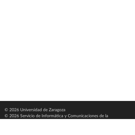
© 2026 Universidad de Zaragoza
© 2026 Servicio de Informática y Comunicaciones de la
Universidad de Zaragoza (
SICUZ
)
Universidad de Zaragoza
C/ Pedro Cerbuna, 12