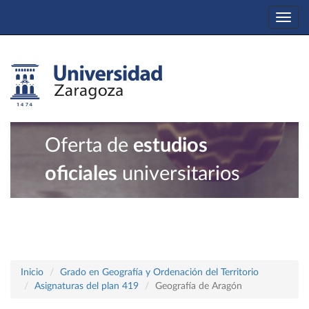
Togg
navi
Oferta de
estudios
oficiales
universitarios
Inicio
Grado en Geografía y Ordenación del Territorio
Asignaturas del plan 419
Geografía de Aragón