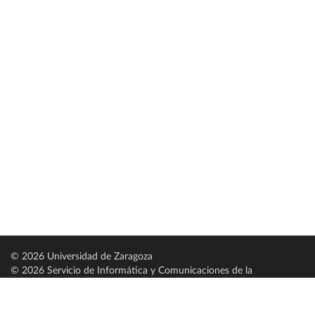
© 2026 Universidad de Zaragoza
© 2026 Servicio de Informática y Comunicaciones de la
Universidad de Zaragoza (
SICUZ
)
Universidad de Zaragoza
C/ Pedro Cerbuna, 12