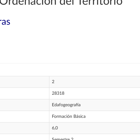
Ordenación del Territorio
ras
2
28318
Edafogeografía
Formación Básica
6,0
Semestre 2