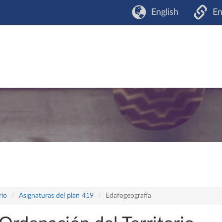
English
En
rio
Asignaturas del plan 419
Edafogeografía