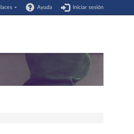
laces
Ayuda
Iniciar sesión