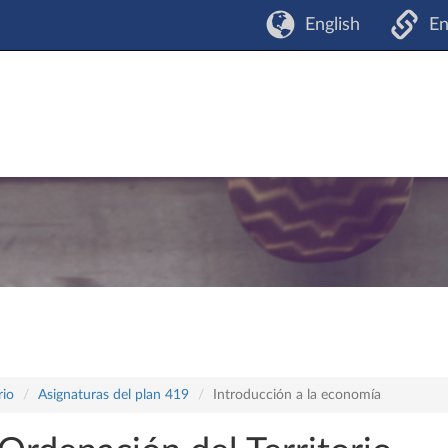
English
En
rio
Asignaturas del plan 419
Introducción a la economía