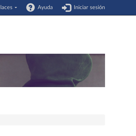
laces
Ayuda
Iniciar sesión