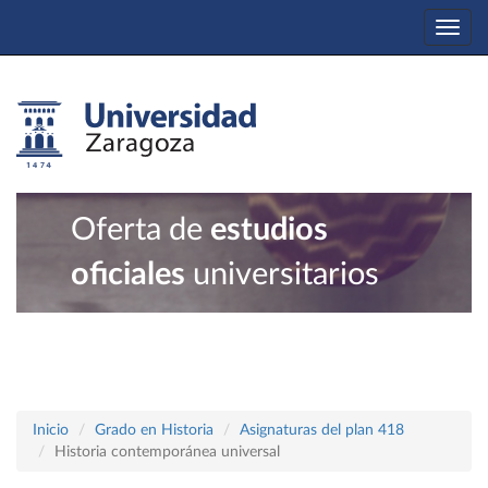
Togg
navi
Oferta de
estudios
oficiales
universitarios
Inicio
Grado en Historia
Asignaturas del plan 418
Historia contemporánea universal