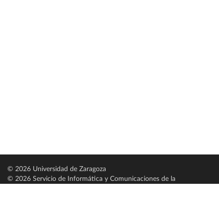
© 2026 Universidad de Zaragoza
© 2026 Servicio de Informática y Comunicaciones de la
Universidad de Zaragoza (
SICUZ
)
Universidad de Zaragoza
C/ Pedro Cerbuna, 12
ES-50009 Zaragoza