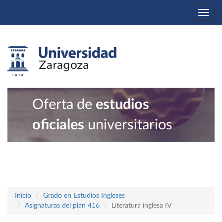
Togg
navi
Oferta de
estudios
oficiales
universitarios
Inicio
Grado en Estudios Ingleses
Asignaturas del plan 416
Literatura inglesa IV