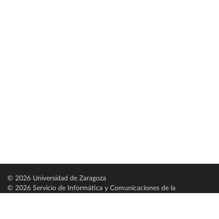
© 2026 Universidad de Zaragoza
© 2026 Servicio de Informática y Comunicaciones de la
Universidad de Zaragoza (
SICUZ
)
Universidad de Zaragoza
C/ Pedro Cerbuna, 12