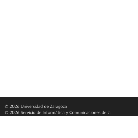
© 2026 Universidad de Zaragoza
© 2026 Servicio de Informática y Comunicaciones de la
Universidad de Zaragoza (
SICUZ
)
Universidad de Zaragoza
C/ Pedro Cerbuna, 12
ES-50009 Zaragoza