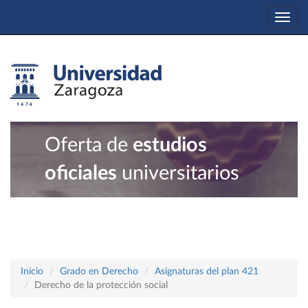
Togg
navi
Oferta de
estudios
oficiales
universitarios
Inicio
Grado en Derecho
Asignaturas del plan 421
Derecho de la protección social