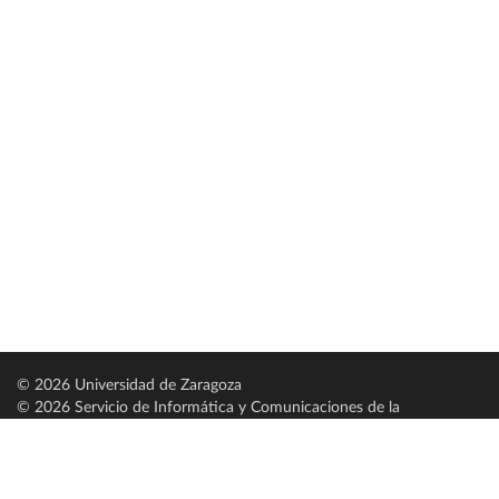
© 2026 Universidad de Zaragoza
© 2026 Servicio de Informática y Comunicaciones de la
Universidad de Zaragoza (
SICUZ
)
Universidad de Zaragoza
C/ Pedro Cerbuna, 12
ES-50009 Zaragoza