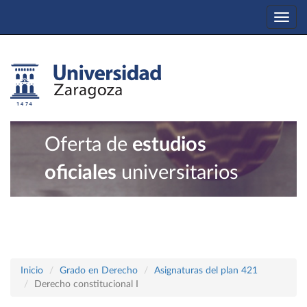
Togg
navi
Oferta de
estudios
oficiales
universitarios
Inicio
Grado en Derecho
Asignaturas del plan 421
Derecho constitucional I