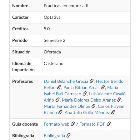
Nombre
Prácticas en empresa II
Carácter
Optativa
Créditos
5,0
Periodo
Semestre 2
Situación
Ofertada
Idioma de
Castellano
impartición
Profesores
Daniel Belanche Gracia
,
Héctor Bellido
Bellón
,
Paula Bitrián Arcas
,
Maria
Isabel Buil Carrasco
,
Luis Vicente Casaló
Ariño
,
María Dolores Delso Aranaz
,
Marta Fernández Olmos
,
Carlos Flavián
Blanco
,
Ana Julia Grilló Méndez
Guía docente
Formato web
/
Formato PDF
Bibliografía
Bibliografía