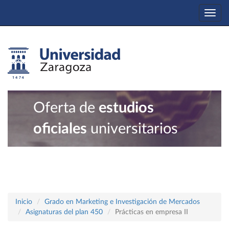
Togg
navi
Oferta de
estudios
oficiales
universitarios
Inicio
Grado en Marketing e Investigación de Mercados
Asignaturas del plan 450
Prácticas en empresa II