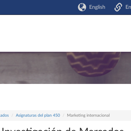
English
En
cados
Asignaturas del plan 450
Marketing internacional