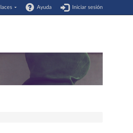
laces
Ayuda
Iniciar sesión