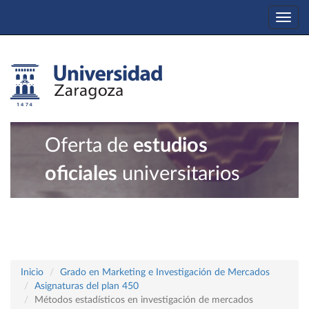
Togg
navi
Oferta de
estudios
oficiales
universitarios
Inicio
Grado en Marketing e Investigación de Mercados
Asignaturas del plan 450
Métodos estadísticos en investigación de mercados