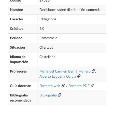
Código
27626
Nombre
Decisiones sobre distribución comercial
Carácter
Obligatoria
Créditos
6,0
Periodo
Semestre 2
Situación
Ofertada
Idioma de
Castellano
impartición
Profesores
María del Carmen Berné Manero
,
Alberto Labuena García
Guía docente
Formato web
/
Formato PDF
Bibliografía
Bibliografía
recomendada