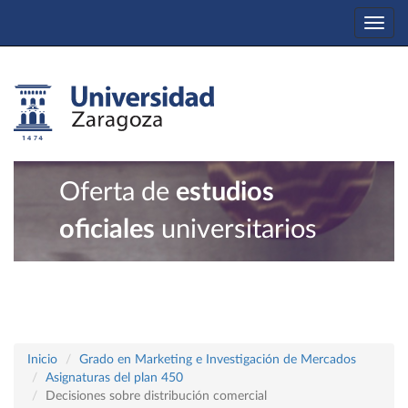
Togg
navi
Oferta de
estudios
oficiales
universitarios
Inicio
Grado en Marketing e Investigación de Mercados
Asignaturas del plan 450
Decisiones sobre distribución comercial