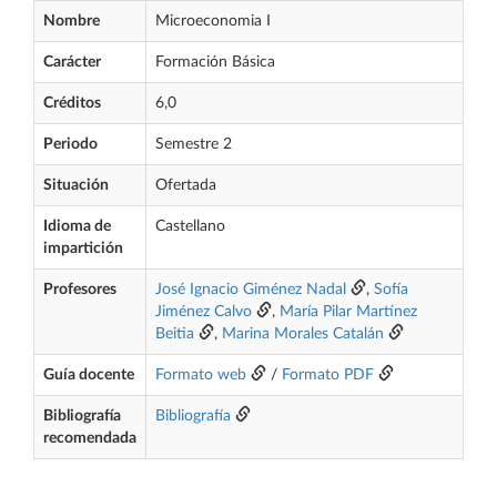
Nombre
Microeconomia I
Carácter
Formación Básica
Créditos
6,0
Periodo
Semestre 2
Situación
Ofertada
Idioma de
Castellano
impartición
Profesores
José Ignacio Giménez Nadal
,
Sofía
Jiménez Calvo
,
María Pilar Martínez
Beitia
,
Marina Morales Catalán
Guía docente
Formato web
/
Formato PDF
Bibliografía
Bibliografía
recomendada