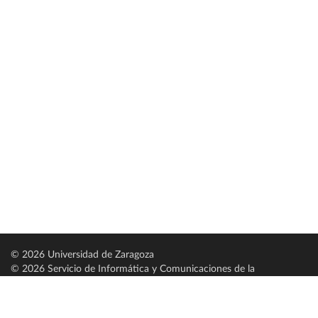
© 2026 Universidad de Zaragoza
© 2026 Servicio de Informática y Comunicaciones de la
Universidad de Zaragoza (
SICUZ
)
Universidad de Zaragoza
C/ Pedro Cerbuna, 12