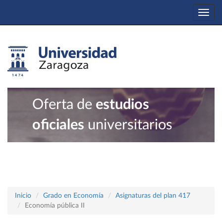
Togg
navi
Oferta de
estudios
oficiales
universitarios
Inicio
Grado en Economía
Asignaturas del plan 417
Economía pública II