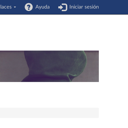
laces
Ayuda
Iniciar sesión