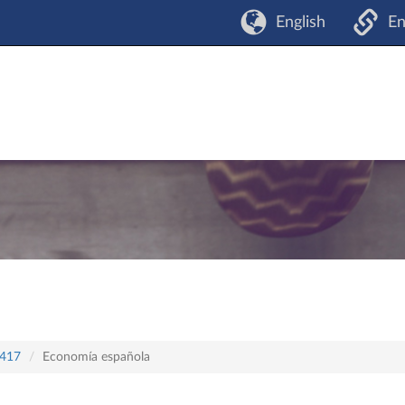
English
En
 417
Economía española