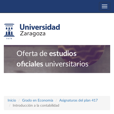
Togg
navi
Oferta de
estudios
oficiales
universitarios
Inicio
Grado en Economía
Asignaturas del plan 417
Introducción a la contabilidad