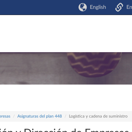
English
En
presas
Asignaturas del plan 448
Logística y cadena de suministro