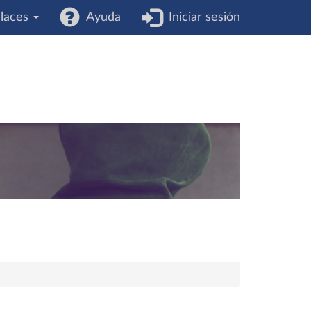
laces
Ayuda
Iniciar sesión