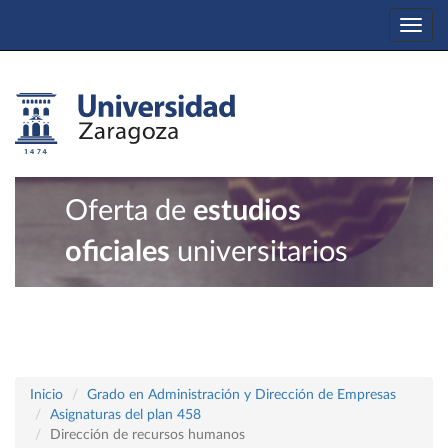
Togg
navi
Oferta de
estudios
oficiales
universitarios
Inicio
Grado en Administración y Dirección de Empresas
Asignaturas del plan 458
Dirección de recursos humanos