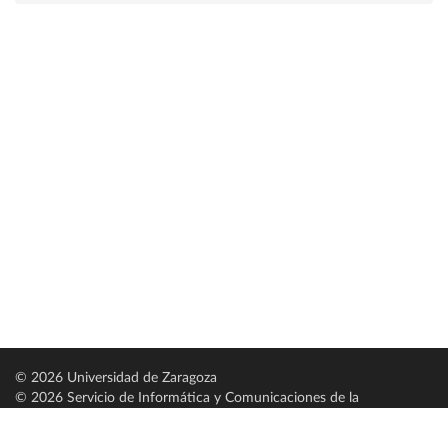
© 2026 Universidad de Zaragoza
© 2026 Servicio de Informática y Comunicaciones de la
Universidad de Zaragoza (
SICUZ
)
Universidad de Zaragoza