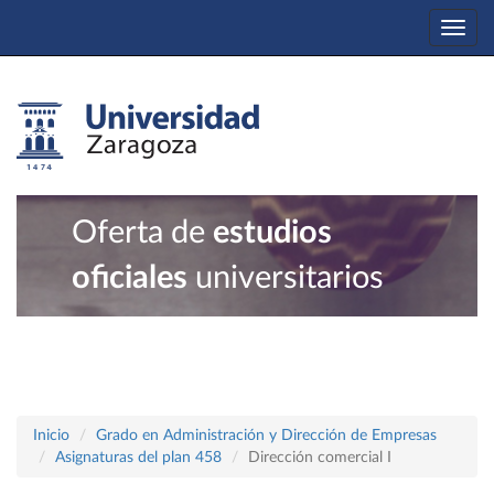
Togg
navi
Oferta de
estudios
oficiales
universitarios
Inicio
Grado en Administración y Dirección de Empresas
Asignaturas del plan 458
Dirección comercial I