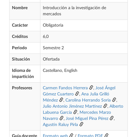
Nombre
Introducción a la investigación de
mercados
Carácter
Obligatoria
Créditos
6,0
Periodo
Semestre 2
Situación
Ofertada
Idioma de
Castellano, English
impartición
Profesores
Carmen Fandos Herrera
,
José Ángel
Gómez Cuartero
,
Ana Julia Grilló
Méndez
,
Carolina Herrando Soria
,
Julio Antonio Jiménez Martínez
,
Alberto
Labuena García
,
Mercedes Marzo
Navarro
,
José Miguel Pina Pérez
,
Agustín Raluy Pirla
Guía docente
Formato web
/
Formato PDF