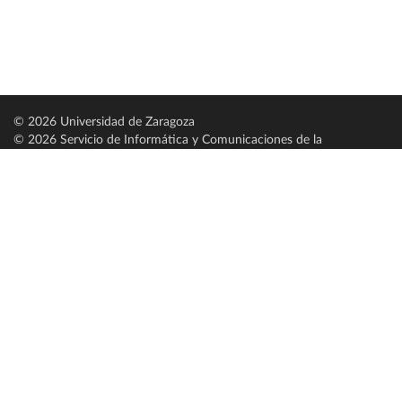
© 2026 Universidad de Zaragoza
© 2026 Servicio de Informática y Comunicaciones de la
Universidad de Zaragoza (
SICUZ
)
Universidad de Zaragoza
C/ Pedro Cerbuna, 12
ES-50009 Zaragoza
España / Spain
Tel: +34 976761000
ciu@unizar.es
Q-5018001-G
Servido por nodo: estudios