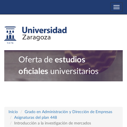
Togg
navi
Oferta de
estudios
oficiales
universitarios
Inicio
Grado en Administración y Dirección de Empresas
Asignaturas del plan 448
Introducción a la investigación de mercados