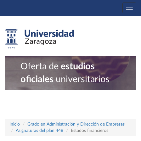
Togg
navi
Oferta de
estudios
oficiales
universitarios
Inicio
Grado en Administración y Dirección de Empresas
Asignaturas del plan 448
Estados financieros