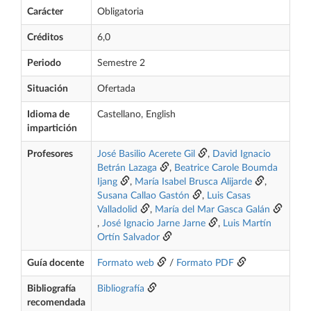
Carácter
Obligatoria
Créditos
6,0
Periodo
Semestre 2
Situación
Ofertada
Idioma de
Castellano, English
impartición
Profesores
José Basilio Acerete Gil
,
David Ignacio
Betrán Lazaga
,
Beatrice Carole Boumda
Ijang
,
María Isabel Brusca Alijarde
,
Susana Callao Gastón
,
Luis Casas
Valladolid
,
María del Mar Gasca Galán
,
José Ignacio Jarne Jarne
,
Luis Martín
Ortín Salvador
Guía docente
Formato web
/
Formato PDF
Bibliografía
Bibliografía
recomendada