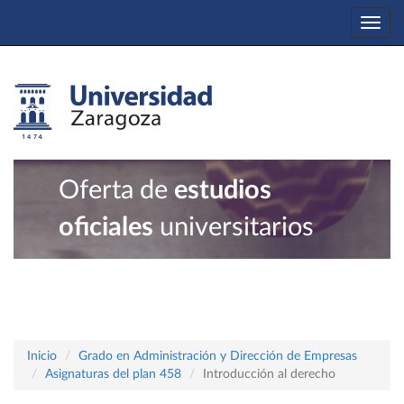
Togg
navi
Oferta de
estudios
oficiales
universitarios
Inicio
Grado en Administración y Dirección de Empresas
Asignaturas del plan 458
Introducción al derecho