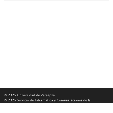
© 2026 Universidad de Zaragoza
© 2026 Servicio de Informática y Comunicaciones de la
Universidad de Zaragoza (
SICUZ
)
Universidad de Zaragoza