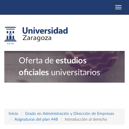
Togg
navi
Oferta de
estudios
oficiales
universitarios
Inicio
Grado en Administración y Dirección de Empresas
Asignaturas del plan 448
Introducción al derecho