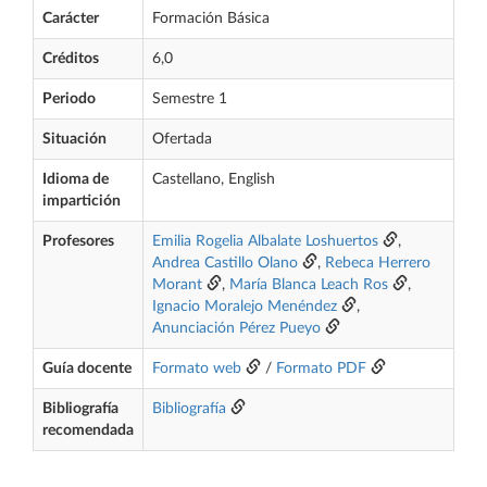
Carácter
Formación Básica
Créditos
6,0
Periodo
Semestre 1
Situación
Ofertada
Idioma de
Castellano, English
impartición
Profesores
Emilia Rogelia Albalate Loshuertos
,
Andrea Castillo Olano
,
Rebeca Herrero
Morant
,
María Blanca Leach Ros
,
Ignacio Moralejo Menéndez
,
Anunciación Pérez Pueyo
Guía docente
Formato web
/
Formato PDF
Bibliografía
Bibliografía
recomendada