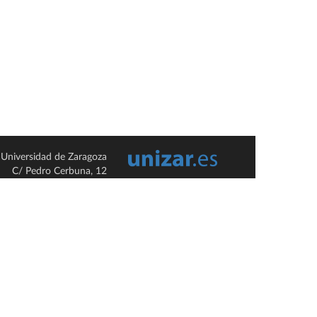
Universidad de Zaragoza
C/ Pedro Cerbuna, 12
ES-50009 Zaragoza
España / Spain
Tel: +34 976761000
ciu@unizar.es
Q-5018001-G