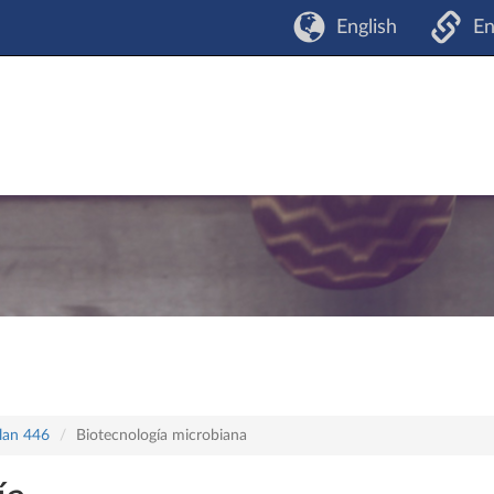
English
En
plan 446
Biotecnología microbiana