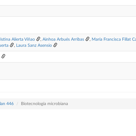
istina Alierta Viñao
,
Ainhoa Arbués Arribas
,
María Francisca Fillat C
uerta
,
Laura Sanz Asensio
plan 446
Biotecnología microbiana