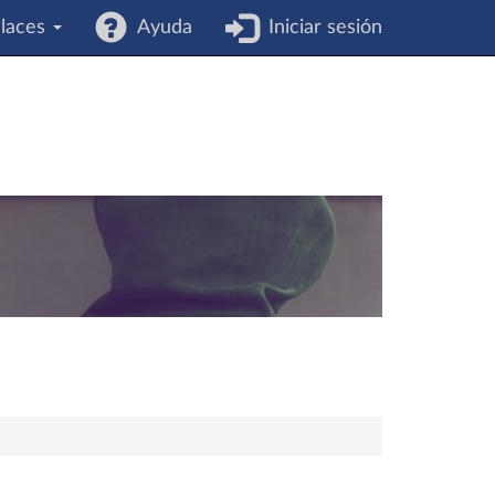
laces
Ayuda
Iniciar sesión