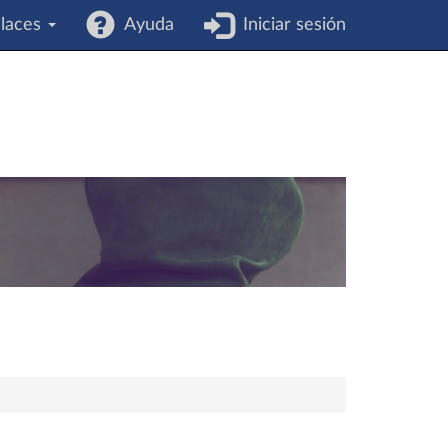
laces
Ayuda
Iniciar sesión